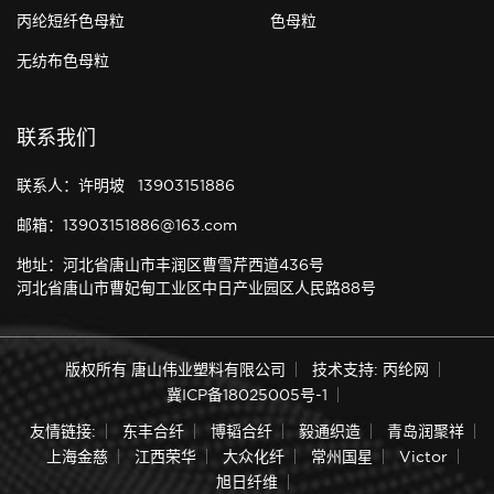
丙纶短纤色母粒
色母粒
无纺布色母粒
联系我们
联系人：许明坡 13903151886
邮箱：13903151886@163.com
地址：河北省唐山市丰润区曹雪芹西道436号
河北省唐山市曹妃甸工业区中日产业园区人民路88号
版权所有 唐山伟业塑料有限公司
技术支持: 丙纶网
冀ICP备18025005号-1
友情链接:
东丰合纤
博韬合纤
毅通织造
青岛润聚祥
上海金慈
江西荣华
大众化纤
常州国星
Victor
旭日纤维