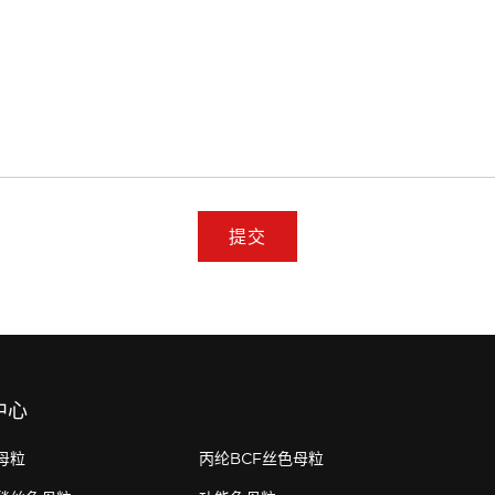
提交
中心
母粒
丙纶BCF丝色母粒