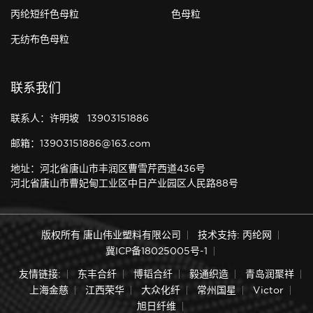
丙纶短纤色母粒
色母粒
无纺布色母粒
联系我们
联系人：许明坡 13903151886
邮箱：13903151886@163.com
地址：河北省唐山市丰润区曹雪芹西道436号
河北省唐山市曹妃甸工业区中日产业园区人民路88号
版权所有 唐山伟业塑料有限公司
技术支持: 丙纶网
冀ICP备18025005号-1
友情链接:
东丰合纤
博韬合纤
毅通织造
青岛润聚祥
上海金慈
江西荣华
大众化纤
常州国星
Victor
旭日纤维