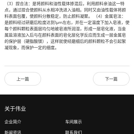
（3）捏合法：是将颜料和油性载体掺混后，利用颜料亲油这一特
点，通过捏合使颜料从水相冲洗进入油相。同时又由油性载体将颜
料表面包覆，使颜料分散稳定，防止颜料凝聚。 （4）金属皂法：
是颜料经过研磨后粒度达到1μm左右，并在一定温度下加入皂液，使
每个颜料颗粒表面层均匀地被皂液所润湿，形成一层皂化液，当金
属盐溶液加入后与在颜料表面的皂化层化学反应而生成一层金属皂
的保护层（硬脂酸镁），这样就使经磨细后的颜料颗粒不会引起絮
凝现象，而保护一定的细度。
上一篇
下一篇
关于伟业
企业简介
车间展示
新闻资讯
联系我们