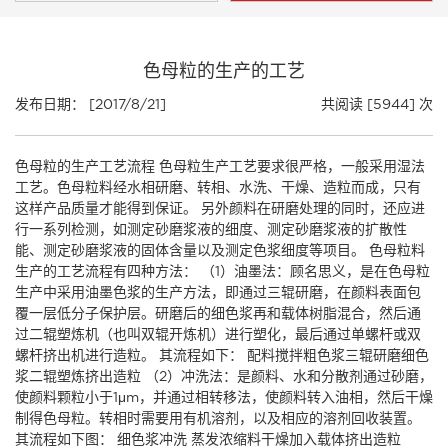
色母粒的生产的工艺
发布日期： [2017/8/21]
共阅读 [5944] 次
色母粒的生产工艺流程 色母粒生产工艺要求很严格，一般采用湿法
工艺。色母粒料经水相研磨、转相、水洗、干燥、造粒而成，只有
这样产品质量才能得到保证。 另外颜料在研磨处理的同时，还应进
行一系列检测，如测定砂磨浆液的细度、测定砂磨浆液的扩散性
能、测定砂磨浆液的固体含量以及测定色浆细度等项目。 色母粒料
生产的工艺流程有四种方法： （1）油墨法：顾名思义，是在色母粒
生产中采用油墨色浆的生产方法，即通过三辊研磨，在颜料表面包
覆一层低分子保护层。研磨后的细色浆再和载体树脂混合，然后通
过二辊塑炼机（也叫双辊开炼机）进行塑化，最后通过单螺杆或双
螺杆挤出机进行造粒。 其流程如下： 配料搅拌粗色浆三辊研磨细色
浆二辊塑炼挤出造粒 （2）冲洗法：是颜料、水和分散剂通过砂磨，
使颜料颗粒小于1μm，并通过相转移法，使颜料转入油相，然后干燥
制得色母粒。转相时需要用有机溶剂，以及相应的溶剂回收装置。
其流程如下图： 细色浆冲洗 蒸发浓缩料干燥加入载体挤出造粒