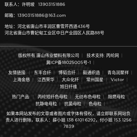
联系人：许明坡 13903151886
邮箱：13903151886@163.com
地址：河北省唐山市丰润区曹雪芹西道436号
河北省唐山市曹妃甸工业区中日产业园区人民路88号
版权所有 唐山伟业塑料有限公司
技术支持: 丙纶网
冀ICP备18025005号-1
友情链接:
东丰合纤
博韬合纤
毅通织造
青岛润聚祥
上海金慈
江西荣华
大众化纤
常州国星
Victor
旭日纤维
热门产品:
丙纶短纤色母粒
无纺布色母粒
阻燃母粒
抗静电母粒
抗菌母粒
色母粒
如果本网站发布的文章或者图片或字体有侵权，请立即联系网站负
责人进行删除，联系人：薛小姐 138 6101 6292，付小姐 153 1256
7839