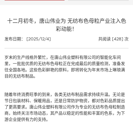
十二月初冬，唐山伟业为 无纺布色母粒产业注入色
彩动能！
发布日期： [2025/12/4]
共阅读 [428] 次
岁末的生产线格外繁忙，在唐山伟业塑料有限公司的智能化车间
里，一批批优质的
无纺布色母粒
正在完成最后的质量检测，准备发
往全国各地。这些色彩鲜艳的原料，即将转化为年末市场上琳琅满
目的无纺布制品。
随着年终消费旺季的到来，各类无纺布制品需求持续升温。无论是
节日包装材料、保暖用品，还是日常防护物资，都对色彩品质提出
了更高要求。唐山伟业塑料有限公司作为专业的
无纺布色母粒
制造
商，始终关注市场动态，其产品以稳定的性能和丰富的色系，为下
游企业提供有力的支持。