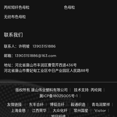
丙纶短纤色母粒
色母粒
无纺布色母粒
联系我们
联系人：许明坡 13903151886
邮箱：13903151886@163.com
地址：河北省唐山市丰润区曹雪芹西道436号
河北省唐山市曹妃甸工业区中日产业园区人民路88号
版权所有 唐山伟业塑料有限公司
技术支持: 丙纶网
冀ICP备18025005号-1
友情链接:
东丰合纤
博韬合纤
毅通织造
青岛润聚祥
上海金慈
江西荣华
大众化纤
常州国星
Victor
旭日纤维