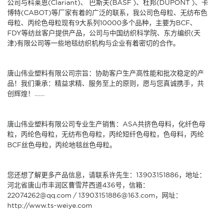
公司与科莱恩(Clariant)、 巴斯夫(BASF )、杜邦(DUPONT )、卡
博特(CABOT)等厂家有着的广泛的联系，我公司色母粒、无纺布色
母粒、丙纶色母粒现有9大系列10000多个品种，主要为BCF、
FDY等纺丝客户提供产品，公司与中国纺织科学院、东方编织(天
津)有限公司等一些地毯纺织机构与企业有着密切的合作。
唐山伟业塑料有限公司
宗旨：协助客户生产高性能和批次稳定的产
品！我们秉承：精益求精、服务至上的原则，愿与您真诚携手，共
创辉煌！.......
唐山伟业塑料有限公司
专业生产销售：
ASA共挤色母料
，
化纤色母
粒
，
丙纶色母粒
，
无纺布色母粒
，
丙纶短纤色母粒
，
色母料
，
丙纶
BCF丝色母粒
，
丙纶地毯丝色母粒
。
您还想了解更多产品信息，请联系许先生：13903151886，地址：
河北省唐山市丰润区曹雪芹西道436号，信箱：
22074262@qq.com / 13903151886@163.com，网址：
http://www.ts-weiye.com