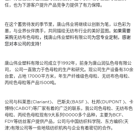
任，也为下游客户提升产品竞争力提供了有力保障。
在这个蓄势待发的季节里，唐山伟业将继续以创新为笔，以色彩为
墨，与业界伙伴携手，共同描绘无纺布行业的美好蓝图。
如果需要
采购
无纺布色母粒
，找
唐山伟业塑料有限公司
为您专业定制，感谢
您对本公司的支持！
唐山伟业塑料有限公司
成立于1992年，前身为唐山润弘色母有限公
司， 公司一直致力于色母粒的生产和研究。现公司生产设备有30余
台套，占地 17000平方米，年生产纤维级色母粒、无纺布色母粒、
丙纶色母粒等产品1500吨。
公司与科莱恩(Clariant)、 巴斯夫(BASF )、杜邦(DUPONT )、卡
博特(CABOT)等厂家有着的广泛的联系，我公司色母粒、无纺布色
母粒、丙纶色母粒现有9大系列10000多个品种，主要为BCF、
FDY等纺丝客户提供产品，公司与中国纺织科学院、东方编织(天
津)有限公司等一些地毯纺织机构与企业有着密切的合作。