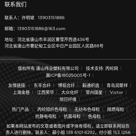
联系我们
联系人：许明坡 13903151886
邮箱：13903151886@163.com
地址：河北省唐山市丰润区曹雪芹西道436号
河北省唐山市曹妃甸工业区中日产业园区人民路88号
版权所有 唐山伟业塑料有限公司
技术支持: 丙纶网
冀ICP备18025005号-1
友情链接:
东丰合纤
博韬合纤
毅通织造
青岛润聚祥
上海金慈
江西荣华
大众化纤
常州国星
Victor
旭日纤维
热门产品:
丙纶短纤色母粒
无纺布色母粒
阻燃母粒
抗静电母粒
抗菌母粒
色母粒
如果本网站发布的文章或者图片或字体有侵权，请立即联系网站负
责人进行删除，联系人：薛小姐 138 6101 6292，付小姐 153 1256