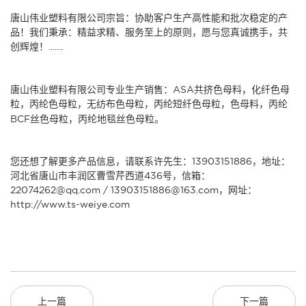
唐山伟业塑料有限公司
宗旨：协助客户生产高性能和批次稳定的产
品！我们秉承：精益求精、服务至上的原则，愿与您真诚携手，共
创辉煌！.......
唐山伟业塑料有限公司
专业生产销售：
ASA共挤色母料
，
化纤色母
粒
，
丙纶色母粒
，
无纺布色母粒
，
丙纶短纤色母粒
，
色母料
，
丙纶
BCF丝色母粒
，
丙纶地毯丝色母粒
。
您还想了解更多产品信息，请联系许先生：13903151886，地址：
河北省唐山市丰润区曹雪芹西道436号，信箱：
22074262@qq.com / 13903151886@163.com，网址：
http://www.ts-weiye.com
上一篇
下一篇