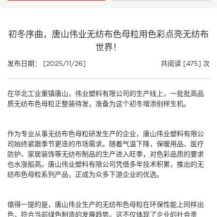
初冬序曲，唐山伟业无纺布色母粒用色彩点亮无纺布
世界！
发布日期： [2025/11/26]
共阅读 [475] 次
在华北工业重镇唐山，伟业塑料有限公司的生产线上，一批批高品
质
无纺布色母粒
正整装待发，准备为这个初冬增添别样生机。
作为专业从事
无纺布色母粒
研发生产的企业，唐山伟业塑料有限公
司始终紧跟季节更迭的市场需求。随着气温下降，保暖用品、医疗
防护、家居装饰等无纺布制品的生产进入旺季，对色彩品质的要求
也水涨船高。唐山伟业塑料有限公司凭借多年技术积累，推出的
无
纺布色母粒
系列产品，正成为众多下游企业的优选。
值得一提的是，唐山伟业生产的
无纺布色母粒
在环保性能上同样出
色，符合当前绿色制造的发展趋势。这不仅体现了企业的社会责